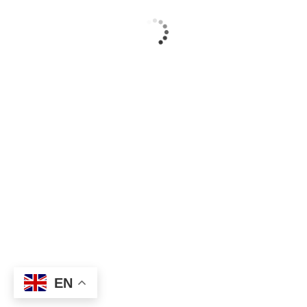
leçon 5
11 Minutes
Section2
6
EN
Prev
Next